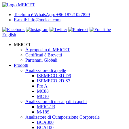
Telefunu è WhatsApp: +86 18721027829
E-mail: info@meicet.com
English
MEICET
À propositu di MEICET
Certificati è Brevetti
Partenarii Globali
Prodotti
Analizzatore di a pelle
ISEMECO 3D D9
ISEMECO 2D S7
Pro A
MC88
MC10
Analizzatore di u scalp di i capelli
MFJC-1B
M-18S
Analizatore di Cumposizione Corporeale
BCA300
BCA100