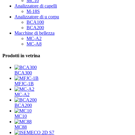
MC10
Analizzatore di capelli
M-18S
Analizzatore di u corpu
BCA100
BCA200
Macchine di bellezza
MC-A2
MC-A8
Prodotti in vetrina
BCA300
MFJC-1B
MC-A2
BCA200
MC10
MC88