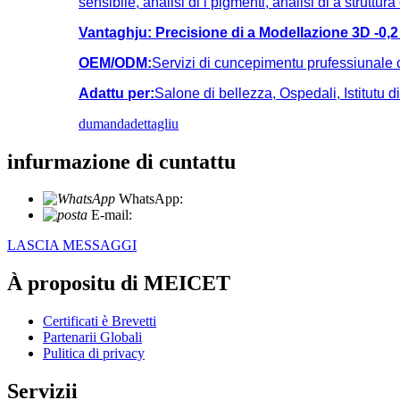
sensibile, analisi di i pigmenti, analisi di a struttura 
Vantaghju:
Precisione di a Modellazione 3D -
0,
OEM/ODM:
Servizi di cuncepimentu prufessiunale 
Adattu per:
Salone di bellezza, Ospedali, Istitutu di
dumanda
dettagliu
infurmazione di cuntattu
WhatsApp:
+86 18721027829
E-mail:
info@meicet.com
LASCIA MESSAGGI
À propositu di MEICET
Certificati è Brevetti
Partenarii Globali
Pulitica di privacy
Servizii