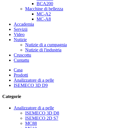
BCA200
Macchine di bellezza
MC-A2
MC-A8
Accademia
Servizii
Video
Nutizie
Nutizie di a cumpagnia
Nutizie di l'industria
Cruscottu
Cuntattu
Casa
Prodotti
Analizzatore di a pelle
ISEMECO 3D D9
Categorie
Analizzatore di a pelle
ISEMECO 3D D8
ISEMECO 2D S7
MC88