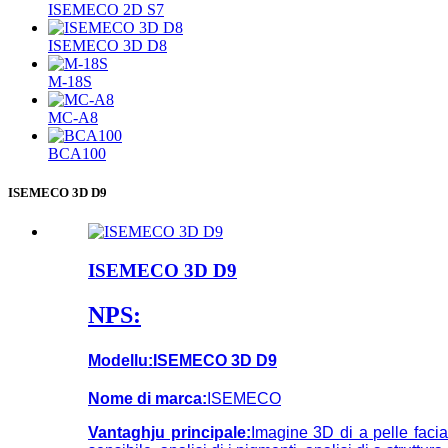
ISEMECO 2D S7
ISEMECO 3D D8
M-18S
MC-A8
BCA100
ISEMECO 3D D9
ISEMECO 3D D9
NPS:
Modellu:
ISEMECO 3D D9
Nome di marca:
ISEMECO
Vantaghju principale:
Imagine 3D di a pelle facia