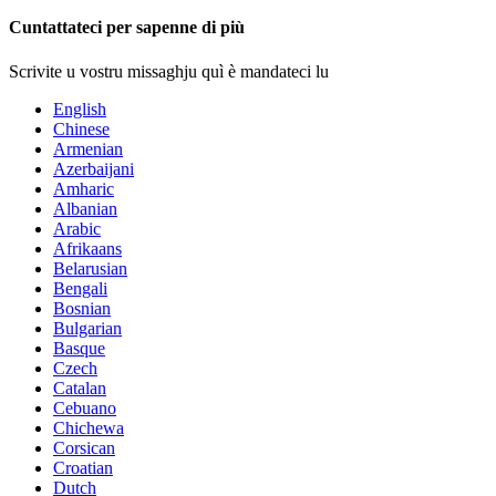
Cuntattateci per sapenne di più
Scrivite u vostru missaghju quì è mandateci lu
English
Chinese
Armenian
Azerbaijani
Amharic
Albanian
Arabic
Afrikaans
Belarusian
Bengali
Bosnian
Bulgarian
Basque
Czech
Catalan
Cebuano
Chichewa
Corsican
Croatian
Dutch