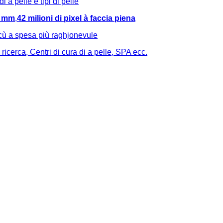
di a pelle è tipi di pelle
2 mm
,
42 milioni di pixel à faccia piena
cù a spesa più raghjonevule
 ricerca, Centri di cura di a pelle, SPA ecc.