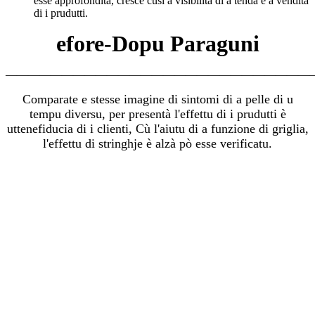
esse approfondita, cresce cusì a visibilità di a tenda è a vendita
di i prudutti.
efore-Dopu Paraguni
———————————————————————————
Comparate e stesse imagine di sintomi di a pelle di u
tempu diversu, per presentà l'effettu di i prudutti è
uttene
fiducia di i clienti, Cù l'aiutu di a funzione di griglia,
l'effettu di stringhje è alzà pò esse verificatu.