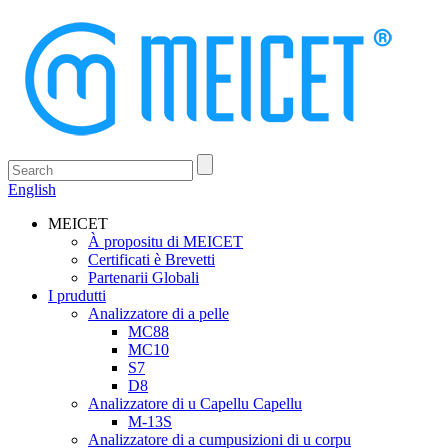
English
MEICET
À propositu di MEICET
Certificati è Brevetti
Partenarii Globali
I prudutti
Analizzatore di a pelle
MC88
MC10
S7
D8
Analizzatore di u Capellu Capellu
M-13S
Analizzatore di a cumpusizioni di u corpu