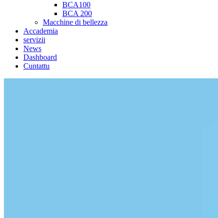
BCA100
BCA 200
Macchine di bellezza
Accademia
servizii
News
Dashboard
Cuntattu