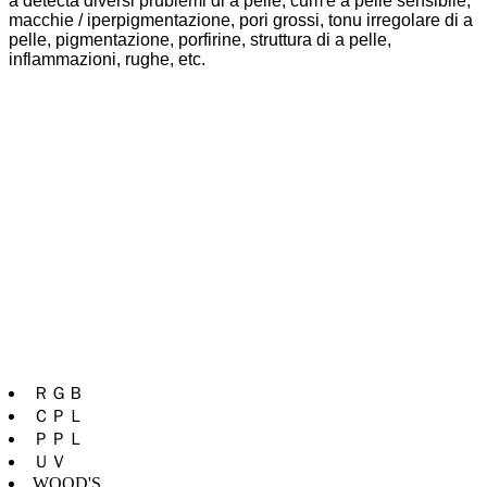
à detectà diversi prublemi di a pelle, cum'è a pelle sensibile,
macchie / iperpigmentazione, pori grossi, tonu irregolare di a
pelle, pigmentazione, porfirine, struttura di a pelle,
inflammazioni, rughe, etc.
ＲＧＢ
ＣＰＬ
ＰＰＬ
ＵＶ
WOOD'S